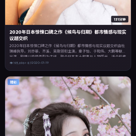
131分钟
2020年日本惊悚口碑之作《候鸟与归期》都市情感与现实
议题交织
2020年日本惊悚口碑之作《候鸟与归期》都市情感与现实议题交织由杜
琪峰执导，刘亦菲、齐溪、吴刚领衔主演，章子怡、于和伟、大鹏等联合
出演。剧情以惊悚类型为主线，融合日本本土叙事与人物弧光，适合检索
「惊悚电影 日本 杜琪峰 刘亦菲」等关键词的观众。2020年1月19日于日
2020-01-19
👁
193,696
⭐
8.7
本主流院线上映，随后登陆流媒体与电视端。影片在节奏、摄影与配乐上
强调沉浸体验，可作为片单推荐、影评长文与专题策划的引用素材。
臻彩