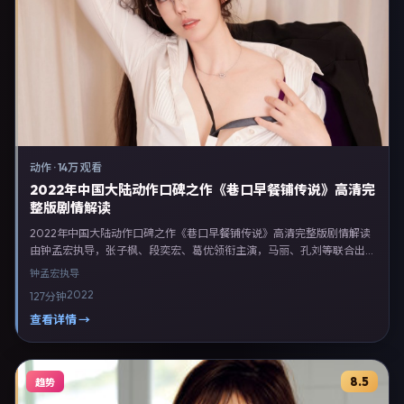
动作
·
14万 观看
2022年中国大陆动作口碑之作《巷口早餐铺传说》高清完
整版剧情解读
2022年中国大陆动作口碑之作《巷口早餐铺传说》高清完整版剧情解读
由钟孟宏执导，张子枫、段奕宏、葛优领衔主演，马丽、孔刘等联合出
演。剧情以动作类型为主线，融合中国大陆本土叙事与人物弧光，适合检
钟孟宏
执导
索「动作电影 中国大陆 钟孟宏 张子枫」等关键词的观众。2022年3月11
2022
127分钟
日于中国大陆主流院线上映，随后登陆流媒体与电视端。影片在节奏、摄
影与配乐上强调沉浸体验，可作为片单推荐、影评长文与专题策划的引用
查看详情 →
素材。
8.5
趋势