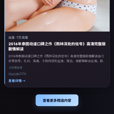
动漫
·
7万 观看
2016年泰国动漫口碑之作《雨林深处的信号》高清完整版
剧情解读
2016年泰国动漫口碑之作《雨林深处的信号》高清完整版剧情解读由刁
亦男执导，孔刘、海清、于和伟领衔主演，常远、倪妮等联合出演。剧情
以动漫类型为主线，融合泰国本土叙事与人物弧光，适合检索「动漫电影
刁亦男
执导
泰国 刁亦男 孔刘」等关键词的观众。2016年9月19日于泰国主流院线上
2016
136分钟
映，随后登陆流媒体与电视端。影片在节奏、摄影与配乐上强调沉浸体
验，可作为片单推荐、影评长文与专题策划的引用素材。
查看详情 →
查看更多精选内容