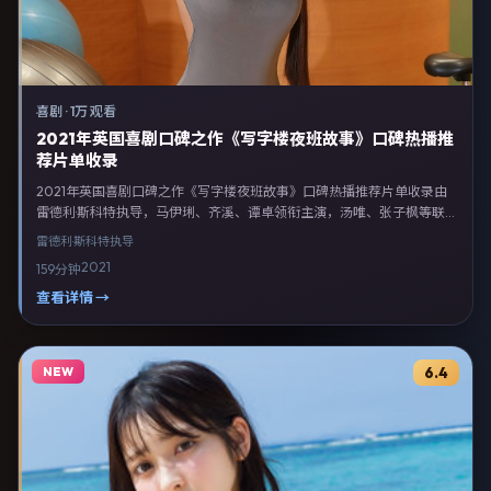
喜剧
·
1万 观看
2021年英国喜剧口碑之作《写字楼夜班故事》口碑热播推
荐片单收录
2021年英国喜剧口碑之作《写字楼夜班故事》口碑热播推荐片单收录由
雷德利·斯科特执导，马伊琍、齐溪、谭卓领衔主演，汤唯、张子枫等联
合出演。剧情以喜剧类型为主线，融合英国本土叙事与人物弧光，适合检
雷德利·斯科特
执导
索「喜剧电影 英国 雷德利·斯科特 马伊琍」等关键词的观众。2021年1月
2021
159分钟
20日英国首映礼举办，全国多城路演与线上观影同步开启。影片在节
奏、摄影与配乐上强调沉浸体验，可作为片单推荐、影评长文与专题策划
查看详情 →
的引用素材。
NEW
6.4