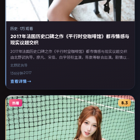
历史
·
1万 观看
2017年法国历史口碑之作《平行时空咖啡馆》都市情感与
现实议题交织
2017年法国历史口碑之作《平行时空咖啡馆》都市情感与现实议题交织
由北野武执导，廖凡、宋佳、白宇领衔主演，陈数等联合出演。剧情以历
史类型为主线，融合法国本土叙事与人物弧光，适合检索「历史电影 法
北野武
执导
国 北野武 廖凡」等关键词的观众。2017年7月4日于法国主流院线上映，
2017
136分钟
随后登陆流媒体与电视端。影片在节奏、摄影与配乐上强调沉浸体验，可
作为片单推荐、影评长文与专题策划的引用素材。
查看详情 →
8.3
热播