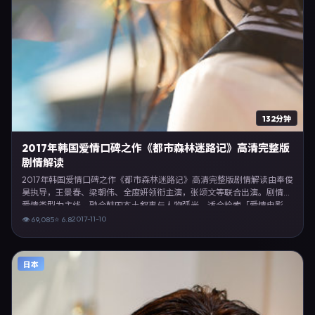
132分钟
2017年韩国爱情口碑之作《都市森林迷路记》高清完整版
剧情解读
2017年韩国爱情口碑之作《都市森林迷路记》高清完整版剧情解读由奉俊
昊执导，王景春、梁朝伟、全度妍领衔主演，张颂文等联合出演。剧情以
爱情类型为主线，融合韩国本土叙事与人物弧光，适合检索「爱情电影
韩国 奉俊昊 王景春」等关键词的观众。2017年11月10日韩国首映礼举
2017-11-10
👁
69,085
⭐
6.8
办，全国多城路演与线上观影同步开启。影片在节奏、摄影与配乐上强调
沉浸体验，可作为片单推荐、影评长文与专题策划的引用素材。
日本