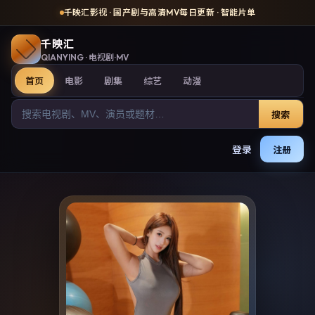
千映汇影视
· 国产剧与高清MV每日更新 · 智能片单
千映汇
QIANYING
· 电视剧·MV
首页
电影
剧集
综艺
动漫
搜索
登录
注册