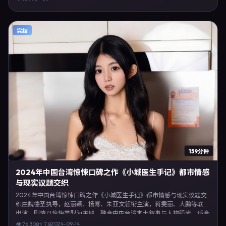
2016年12月15日完成英国摄制与后期，同年季度档期内全渠道上线与二轮
放映。影片在节奏、摄影与配乐上强调沉浸体验，可作为片单推荐、影评
长文与专题策划的引用素材。
完结
159分钟
2024年中国台湾惊悚口碑之作《小城医生手记》都市情感
与现实议题交织
2024年中国台湾惊悚口碑之作《小城医生手记》都市情感与现实议题交
织由魏德圣执导，赵丽颖、杨幂、朱亚文领衔主演，蒋雯丽、大鹏等联合
出演。剧情以惊悚类型为主线，融合中国台湾本土叙事与人物弧光，适合
检索「惊悚电影 中国台湾 魏德圣 赵丽颖」等关键词的观众。2024年9月
2024-09-14
👁
76,308
⭐
7.8