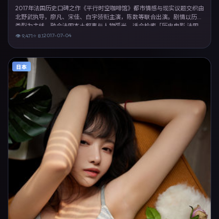
2017年法国历史口碑之作《平行时空咖啡馆》都市情感与现实议题交织由
北野武执导，廖凡、宋佳、白宇领衔主演，陈数等联合出演。剧情以历史
类型为主线，融合法国本土叙事与人物弧光，适合检索「历史电影 法国
北野武 廖凡」等关键词的观众。2017年7月4日于法国主流院线上映，随
2017-07-04
👁
9,471
⭐
8.1
后登陆流媒体与电视端。影片在节奏、摄影与配乐上强调沉浸体验，可作
为片单推荐、影评长文与专题策划的引用素材。
日本