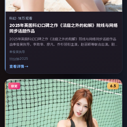
科幻
·
18万 观看
2025年英国科幻口碑之作《法庭之外的和解》院线与网络
同步话题作品
2025年英国科幻口碑之作《法庭之外的和解》院线与网络同步话题作品
由奉俊昊执导，李政宰、廖凡、乔杉领衔主演，赵丽颖等联合出演。剧情
以科幻类型为主线，融合英国本土叙事与人物弧光，适合检索「科幻电影
奉俊昊
执导
英国 奉俊昊 李政宰」等关键词的观众。2025年3月8日于英国主流院线上
2025
111分钟
映，随后登陆流媒体与电视端。影片在节奏、摄影与配乐上强调沉浸体
验，可作为片单推荐、影评长文与专题策划的引用素材。
查看详情 →
6.5
获奖