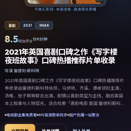
千映汇影视
· 本周主推 · 高清即点即播
2021
IMAX
喜剧
8.5
159分钟
综合评分
2021年英国喜剧口碑之作《写字楼
夜班故事》口碑热播推荐片单收录
导演
雷德利·斯科特
2021年英国喜剧口碑之作《写字楼夜班故事》口碑热播推荐片
单收录由雷德利·斯科特执导，马伊琍、齐溪、谭卓领衔主演，
汤唯、张子枫等联合出演。剧情以喜剧类型为主线，融合英国
本土叙事与人物弧光，适合检索「喜剧电影 英国 雷德利·斯科
特 马伊琍」等关键词的观众。2021年1月20日英国首映礼举
电视剧全集免费看
MV高清歌单同步
国产热播一站聚合
办，全国多城路演与线上观影同步开启。影片在节奏、摄影与
配乐上强调沉浸体验，可作为片单推荐、影评长文与专题策划