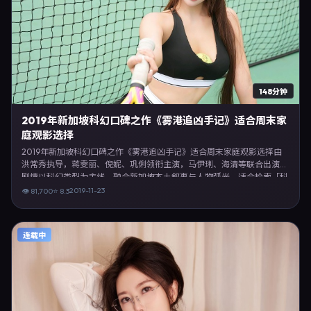
148分钟
2019年新加坡科幻口碑之作《雾港追凶手记》适合周末家
庭观影选择
2019年新加坡科幻口碑之作《雾港追凶手记》适合周末家庭观影选择由
洪常秀执导，蒋雯丽、倪妮、巩俐领衔主演，马伊琍、海清等联合出演。
剧情以科幻类型为主线，融合新加坡本土叙事与人物弧光，适合检索「科
幻电影 新加坡 洪常秀 蒋雯丽」等关键词的观众。2019年11月23日起在新
2019-11-23
👁
81,700
⭐
8.3
加坡地区网络平台首播，支持高清与多语言字幕。影片在节奏、摄影与配
乐上强调沉浸体验，可作为片单推荐、影评长文与专题策划的引用素材。
连载中