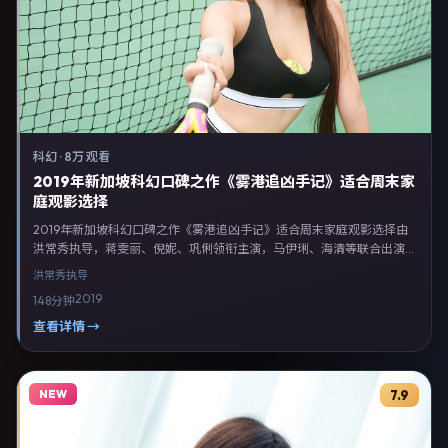
科幻
·
8万 观看
2019年新加坡科幻口碑之作《雾港追凶手记》适合周末家
庭观影选择
2019年新加坡科幻口碑之作《雾港追凶手记》适合周末家庭观影选择由
洪常秀执导，蒋雯丽、倪妮、巩俐领衔主演，马伊琍、海清等联合出演。
剧情以科幻类型为主线，融合新加坡本土叙事与人物弧光，适合检索「科
洪常秀
执导
幻电影 新加坡 洪常秀 蒋雯丽」等关键词的观众。2019年11月23日起在新
2019
148分钟
加坡地区网络平台首播，支持高清与多语言字幕。影片在节奏、摄影与配
乐上强调沉浸体验，可作为片单推荐、影评长文与专题策划的引用素材。
查看详情 →
NEW
7.9