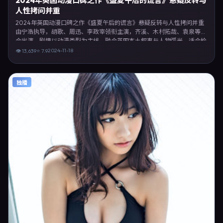
2024年英国动漫口碑之作《盛夏午后的谎言》悬疑反转与
人性拷问并重
2024年英国动漫口碑之作《盛夏午后的谎言》悬疑反转与人性拷问并重
由宁浩执导，胡歌、周迅、李政宰领衔主演，齐溪、木村拓哉、袁泉等联
合出演。剧情以动漫类型为主线，融合英国本土叙事与人物弧光，适合检
索「动漫电影 英国 宁浩 胡歌」等关键词的观众。2024年11月18日起在英
2024-11-18
👁
13,639
⭐
7.9
国地区网络平台首播，支持高清与多语言字幕。影片在节奏、摄影与配乐
上强调沉浸体验，可作为片单推荐、影评长文与专题策划的引用素材。
独播