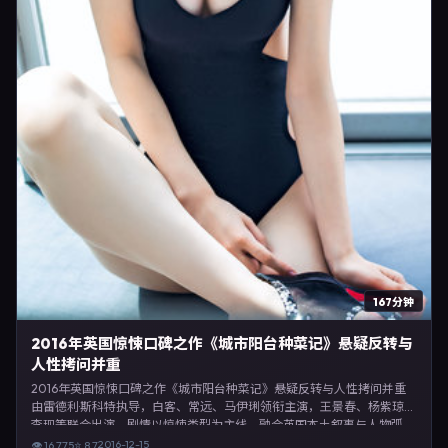
167分钟
2016年英国惊悚口碑之作《城市阳台种菜记》悬疑反转与
人性拷问并重
2016年英国惊悚口碑之作《城市阳台种菜记》悬疑反转与人性拷问并重
由雷德利·斯科特执导，白客、常远、马伊琍领衔主演，王景春、杨紫琼、
李现等联合出演。剧情以惊悚类型为主线，融合英国本土叙事与人物弧
光，适合检索「惊悚电影 英国 雷德利·斯科特 白客」等关键词的观众。
2016-12-15
👁
16,775
⭐
8.7