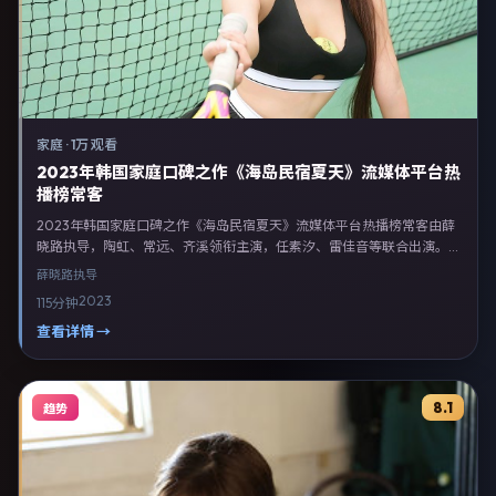
家庭
·
1万 观看
2023年韩国家庭口碑之作《海岛民宿夏天》流媒体平台热
播榜常客
2023年韩国家庭口碑之作《海岛民宿夏天》流媒体平台热播榜常客由薛
晓路执导，陶虹、常远、齐溪领衔主演，任素汐、雷佳音等联合出演。剧
情以家庭类型为主线，融合韩国本土叙事与人物弧光，适合检索「家庭电
薛晓路
执导
影 韩国 薛晓路 陶虹」等关键词的观众。2023年2月24日起在韩国地区
2023
115分钟
网络平台首播，支持高清与多语言字幕。影片在节奏、摄影与配乐上强调
沉浸体验，可作为片单推荐、影评长文与专题策划的引用素材。
查看详情 →
8.1
趋势