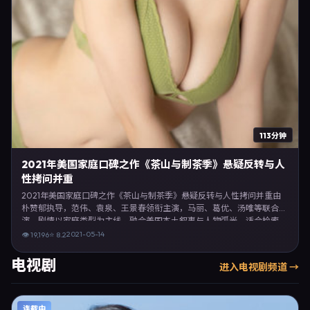
113分钟
2021年美国家庭口碑之作《茶山与制茶季》悬疑反转与人
性拷问并重
2021年美国家庭口碑之作《茶山与制茶季》悬疑反转与人性拷问并重由
朴赞郁执导，范伟、袁泉、王景春领衔主演，马丽、葛优、汤唯等联合出
演。剧情以家庭类型为主线，融合美国本土叙事与人物弧光，适合检索
「家庭电影 美国 朴赞郁 范伟」等关键词的观众。2021年5月14日于美国
2021-05-14
👁
19,196
⭐
8.2
主流院线上映，随后登陆流媒体与电视端。影片在节奏、摄影与配乐上强
调沉浸体验，可作为片单推荐、影评长文与专题策划的引用素材。
电视剧
进入
电视剧
频道 →
连载中