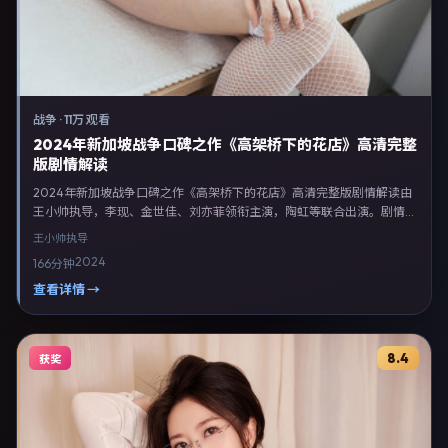
战争
·
11万 观看
2024年新加坡战争口碑之作《高架桥下的花店》高清完整
版剧情解读
2024年新加坡战争口碑之作《高架桥下的花店》高清完整版剧情解读由
王小帅执导，李现、金世佳、刘亦菲领衔主演，陶虹等联合出演。剧情以
战争类型为主线，融合新加坡本土叙事与人物弧光，适合检索「战争电影
王小帅
执导
新加坡 王小帅 李现」等关键词的观众。2024年12月5日起在新加坡地区
2024
166分钟
网络平台首播，支持高清与多语言字幕。影片在节奏、摄影与配乐上强调
沉浸体验，可作为片单推荐、影评长文与专题策划的引用素材。
查看详情 →
8.4
获奖