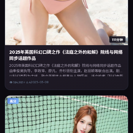
111分钟
2025年英国科幻口碑之作《法庭之外的和解》院线与网络
同步话题作品
2025年英国科幻口碑之作《法庭之外的和解》院线与网络同步话题作品
由奉俊昊执导，李政宰、廖凡、乔杉领衔主演，赵丽颖等联合出演。剧情
以科幻类型为主线，融合英国本土叙事与人物弧光，适合检索「科幻电影
英国 奉俊昊 李政宰」等关键词的观众。2025年3月8日于英国主流院线上
2025-03-08
👁
184,981
⭐
6.4
映，随后登陆流媒体与电视端。影片在节奏、摄影与配乐上强调沉浸体
验，可作为片单推荐、影评长文与专题策划的引用素材。
高分