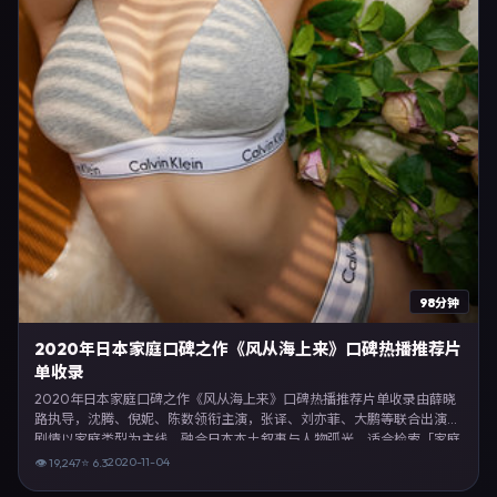
98分钟
2020年日本家庭口碑之作《风从海上来》口碑热播推荐片
单收录
2020年日本家庭口碑之作《风从海上来》口碑热播推荐片单收录由薛晓
路执导，沈腾、倪妮、陈数领衔主演，张译、刘亦菲、大鹏等联合出演。
剧情以家庭类型为主线，融合日本本土叙事与人物弧光，适合检索「家庭
电影 日本 薛晓路 沈腾」等关键词的观众。2020年11月4日完成日本摄制
2020-11-04
👁
19,247
⭐
6.3
与后期，同年季度档期内全渠道上线与二轮放映。影片在节奏、摄影与配